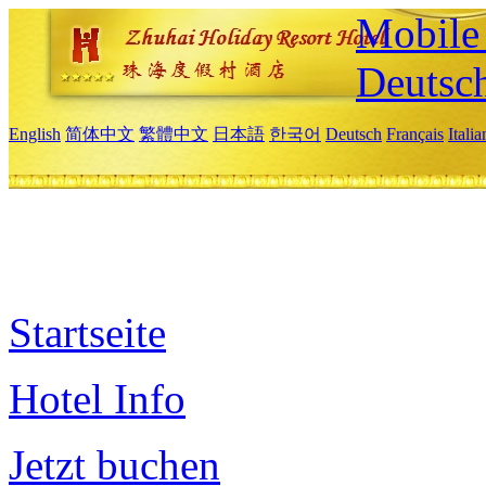
Mobile 
Deutsc
English
简体中文
繁體中文
日本語
한국어
Deutsch
Français
Itali
Startseite
Hotel Info
Jetzt buchen