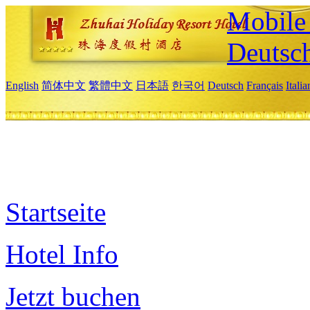
Mobile 
Deutsc
English
简体中文
繁體中文
日本語
한국어
Deutsch
Français
Itali
Startseite
Hotel Info
Jetzt buchen