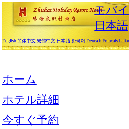
モバイ
日本語
English
简体中文
繁體中文
日本語
한국어
Deutsch
Français
Itali
ホーム
ホテル詳細
今すぐ予約