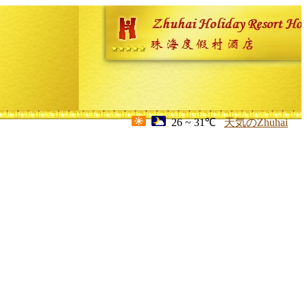
26 ~ 31℃
天気のZhuhai