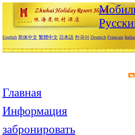
Мобиль
Русски
English
简体中文
繁體中文
日本語
한국어
Deutsch
Français
Itali
Главная
Информация
забронировать