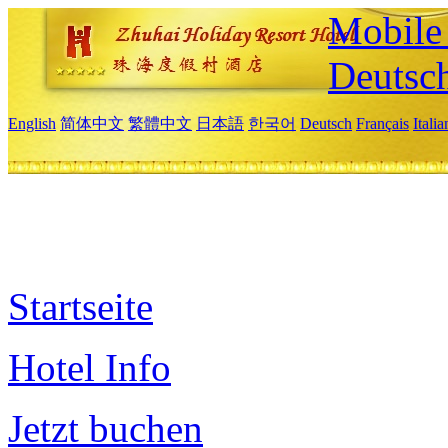
Mobile 
Deutsc
English
简体中文
繁體中文
日本語
한국어
Deutsch
Français
Itali
Startseite
Hotel Info
Jetzt buchen