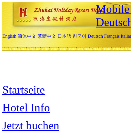
Mobile 
Deutsc
English
简体中文
繁體中文
日本語
한국어
Deutsch
Français
Itali
Startseite
Hotel Info
Jetzt buchen