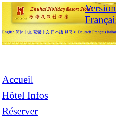
Versio
Françai
English
简体中文
繁體中文
日本語
한국어
Deutsch
Français
Itali
Accueil
Hôtel Infos
Réserver