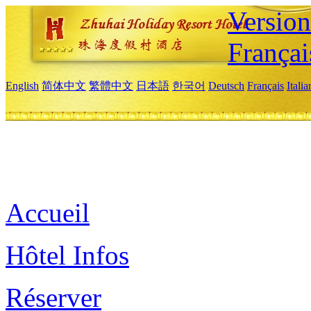
Versio
Françai
English
简体中文
繁體中文
日本語
한국어
Deutsch
Français
Itali
Accueil
Hôtel Infos
Réserver