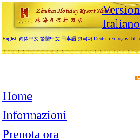
Version
Italiano
English
简体中文
繁體中文
日本語
한국어
Deutsch
Français
Itali
Home
Informazioni
Prenota ora