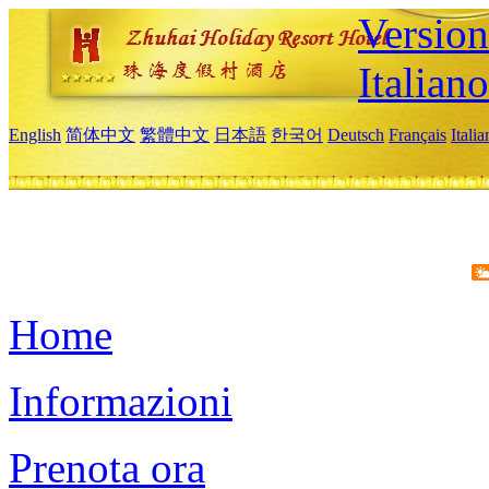
Version
Italiano
English
简体中文
繁體中文
日本語
한국어
Deutsch
Français
Itali
Home
Informazioni
Prenota ora