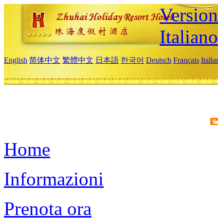
Version
Italiano
English
简体中文
繁體中文
日本語
한국어
Deutsch
Français
Itali
Home
Informazioni
Prenota ora