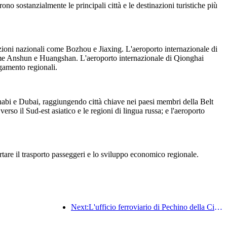
no sostanzialmente le principali città e le destinazioni turistiche più
zioni nazionali come Bozhou e Jiaxing. L'aeroporto internazionale di
 come Anshun e Huangshan. L'aeroporto internazionale di Qionghai
gamento regionali.
habi e Dubai, raggiungendo città chiave nei paesi membri della Belt
so il Sud-est asiatico e le regioni di lingua russa; e l'aeroporto
rtare il trasporto passeggeri e lo sviluppo economico regionale.
Next:L'ufficio ferroviario di Pechino della Cina ha avviato il servizio di trasporto passeggeri per le festività del Festival di Qingming, prevedendo di trasportare 7,37 milioni di passeggeri.