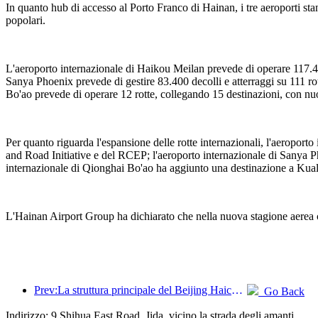
In quanto hub di accesso al Porto Franco di Hainan, i tre aeroporti stan
popolari.
L'aeroporto internazionale di Haikou Meilan prevede di operare 117.40
Sanya Phoenix prevede di gestire 83.400 decolli e atterraggi su 111 r
Bo'ao prevede di operare 12 rotte, collegando 15 destinazioni, con n
Per quanto riguarda l'espansione delle rotte internazionali, l'aeropo
and Road Initiative e del RCEP; l'aeroporto internazionale di Sanya Ph
internazionale di Qionghai Bo'ao ha aggiunto una destinazione a Kual
L'Hainan Airport Group ha dichiarato che nella nuova stagione aerea con
Prev:La struttura principale del Beijing Haichang Ocean Park dovrebbe raggiungere la sommità entro la fine dell'anno, con il completamento e l'apertura previsti per il 2027.
Go Back
Indirizzo: 9 Shihua East Road, Jida, vicino la strada degli amanti