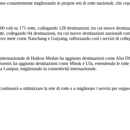
no costantemente migliorando le proprie reti di rotte nazionali, che copro
0 voli su 171 rotte, collegando 128 destinazioni, tra cui nuove destina
otte, collegando 94 destinazioni, tra cui nuove destinazioni nazionali
uove mete come Nanchang e Guiyang, rafforzando così i servizi di colle
rto internazionale di Haikou Meilan ha aggiunto destinazioni come Abu D
oenix ha aggiunto destinazioni come Minsk e Ufa, estendendo le rotte ver
a Lumpur, migliorando la connettività internazionale.
tinuerà a ottimizzare la rete di rotte e a migliorare i servizi per suppo