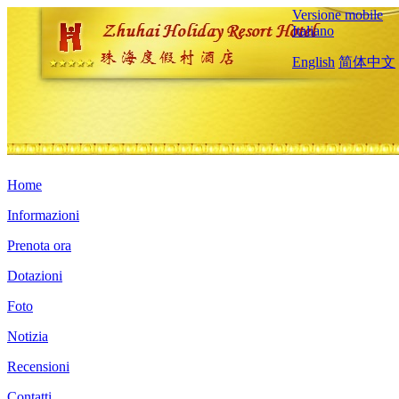
Versione mobile
Italiano
English
简体中文
Home
Informazioni
Prenota ora
Dotazioni
Foto
Notizia
Recensioni
Contatti