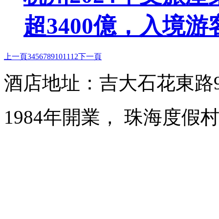
超3400億，入境游
上一頁
3
4
5
6
7
8
9
10
11
12
下一頁
酒店地址：吉大石花東路
1984年開業， 珠海度假